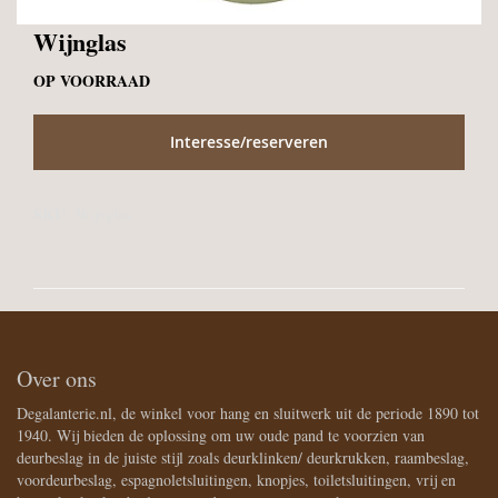
Ga
Wijnglas
naar
het
OP VOORRAAD
begin
van
Interesse/reserveren
de
afbeeldingen-
gallerij
SKU
Wijnglas
Over ons
Degalanterie.nl, de winkel voor hang en sluitwerk uit de periode 1890 tot
1940. Wij bieden de oplossing om uw oude pand te voorzien van
deurbeslag in de juiste stijl zoals deurklinken/ deurkrukken, raambeslag,
voordeurbeslag, espagnoletsluitingen, knopjes, toiletsluitingen, vrij en